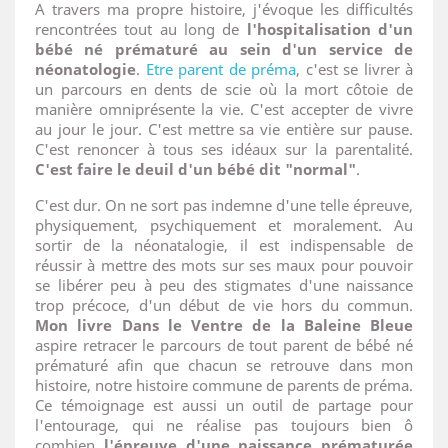
A travers ma propre histoire, j'évoque les difficultés
rencontrées tout au long de
l'hospitalisation d'un
bébé né prématuré au sein d'un service de
néonatologie
.
Etre parent de préma
, c'est se livrer à
un parcours en dents de scie où la mort côtoie de
manière omniprésente la vie. C'est accepter de vivre
au jour le jour. C'est mettre sa vie entière sur pause.
C'est renoncer à tous ses idéaux sur la parentalité.
C'est faire le deuil d'un bébé dit "normal"
.
C'est dur. On ne sort pas indemne d'une telle épreuve,
physiquement, psychiquement et moralement. Au
sortir de la néonatalogie, il est indispensable de
réussir à mettre des mots sur ses maux pour pouvoir
se libérer peu à peu des stigmates d'une naissance
trop précoce, d'un début de vie hors du commun.
Mon livre Dans le Ventre de la Baleine Bleue
aspire retracer le parcours de tout parent de bébé né
prématuré afin que chacun se retrouve dans mon
histoire, notre histoire commune de parents de préma.
Ce témoignage est aussi un outil de partage pour
l'entourage, qui ne réalise pas toujours bien ô
combien
l'épreuve d'une naissance prématurée