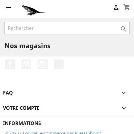
shopping_cart



Nos magasins
Facebook
YouTube
Instagram
LinkedIn
FAQ

VOTRE COMPTE

INFORMATIONS
© 2026 - Logiciel e-commerce par PrestaShop™