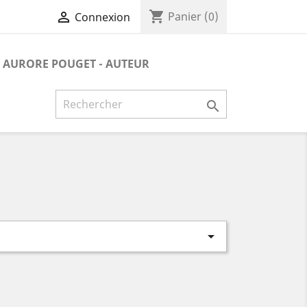
shopping_cart

Panier
(0)
Connexion
AURORE POUGET - AUTEUR

