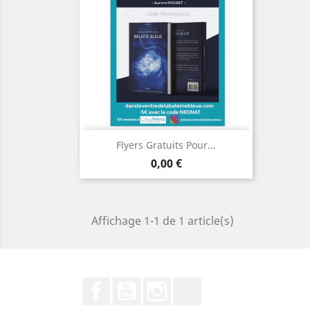
Aperçu rapide

Flyers Gratuits Pour...
Prix
0,00 €
Affichage 1-1 de 1 article(s)
Facebook
YouTube
Instagram
LinkedIn